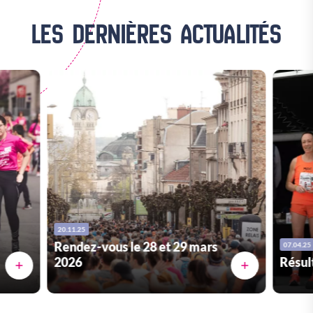
LES DERNIÈRES ACTUALITÉS
20.11.25
Rendez-vous le 28 et 29 mars
07.04.25
2026
Résul