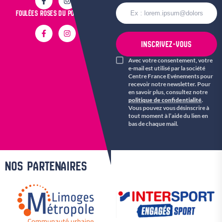
FOULÉES ROSES DU POPULAIRE
INSCRIVEZ-VOUS
Avec votre consentement, votre
e-mail est utilisé par la société
Centre France Evénements pour
recevoir notre newsletter. Pour
en savoir plus, consultez notre
politique de confidentialité
.
Vous pouvez vous désinscrire à
tout moment à l’aide du lien en
bas de chaque mail.
NOS PARTENAIRES